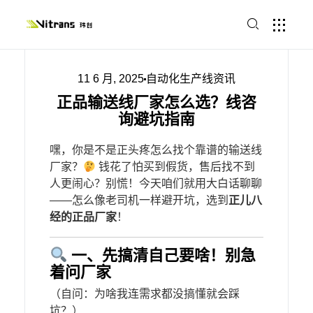
11 6 月, 2025
自动化生产线资讯
正品输送线厂家怎么选？线咨
询避坑指南
嘿，你是不是正头疼怎么找个靠谱的输送线
厂家？
钱花了怕买到假货，售后找不到
人更闹心？别慌！今天咱们就用大白话聊聊
——怎么像老司机一样避开坑，选到​
​正儿八
经的正品厂家​
​！
一、先搞清自己要啥！别急
着问厂家
（自问：为啥我连需求都没搞懂就会踩
坑？）