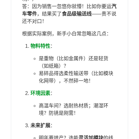
答：因为销售一忽悠你就懵！比如你要运​
​汽
车零件​
​，结果买了​
​食品级输送线​
​——贵不说
还不对口！
根据实际案例，新手小白常忽略这几点：
物料特性
​：
是重物（比如金属件）还是轻货
（如纸箱）？
易碎品得选柔性输送带（比如模块
化网带），不然碎一地！
环境因素
​：
高温车间？选耐热材质；潮湿环
境？防锈是刚需！
​未来扩展​
​：
明年要增产？选能​
​灵活加模块​
​的线