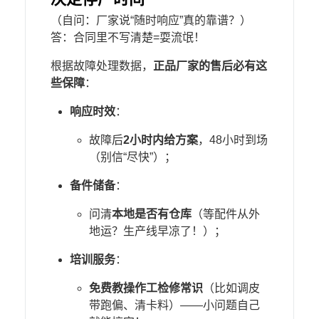
（自问：厂家说“随时响应”真的靠谱？）
答：合同里不写清楚=耍流氓！
根据故障处理数据，​
​正品厂家的售后必有这
些保障​
​：
​响应时效​
​：
故障后​
​2小时内给方案​
​，48小时到场
（别信“尽快”）；
​备件储备​
​：
问清​
​本地是否有仓库​
​（等配件从外
地运？生产线早凉了！）；
​培训服务​
​：
​免费教操作工检修常识​
​（比如调皮
带跑偏、清卡料）——小问题自己