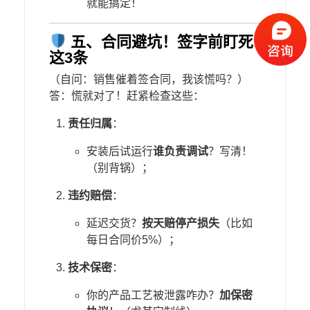
就能搞定！
五、合同避坑！签字前盯死
这3条
（自问：销售催着签合同，我该慌吗？）
答：慌就对了！赶紧检查这些：
​责任归属​
​：
安装后试运行​
​谁负责调试​
​？写清！
（别背锅）；
​违约赔偿​
​：
延迟交货？​
​按天赔停产损失​
​（比如
每日合同价5%）；
​技术保密​
​：
你的产品工艺被泄露咋办？​
​加保密