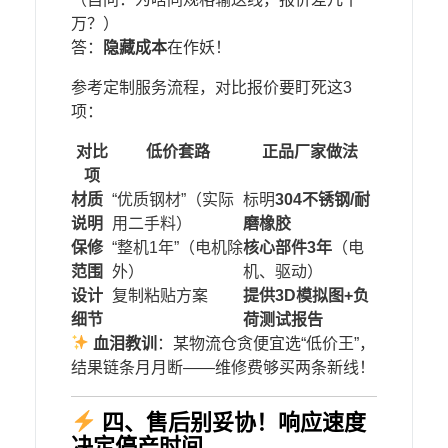
万？）
答：​
​隐藏成本​
​在作妖！
参考定制服务流程，对比报价要盯死这3
项：
对比
低价套路
正品厂家做法
项
​材质
“优质钢材”（实际
标明​
​304不锈钢/耐
说明​
用二手料）
磨橡胶​
​保修
“整机1年”（电机除
​核心部件3年​
​（电
范围​
外）
机、驱动）
​设计
复制粘贴方案
​提供3D模拟图+负
细节​
荷测试报告​
​
​血泪教训​
​：某物流仓贪便宜选“低价王”，
结果链条月月断——维修费够买两条新线！
四、售后别妥协！响应速度
决定停产时间