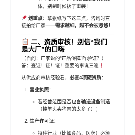
体，别到时候拆了重装！
​
​划重点​
​：拿张纸写下这三点，咨询时直
接拍给厂家——​
​需求越细，越不会被忽悠！​
二、资质审核！别信“我们
是大厂”的口嗨
（自问：厂家说的“正品保障”咋验证？）
答：查证！证！证！重要的事说三遍
从供应商审核经验看，​
​必查4项硬资质​
​：
​营业执照​
​：
看经营范围是否包含​
​输送设备制造​
（挂羊头卖狗肉的太多了）；
​生产许可证​
​：
特种行业（比如食品、医药）必须