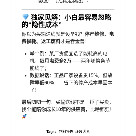
协议​
​！（尤其定制线）。
独家见解：小白最容易忽略
的“隐性成本”
你以为买输送线就是设备钱？​
​停产维修、电
费损耗、返工废料​
​才是吞金兽！
举个例：某厂贪便宜选了能耗高的电
机，​
​每月电费多2万​
​——两年够换条节
能线了；
​数据说话​
​：正品厂家设备贵15%，但​
​故
障率低60%​
​——省下的停产成本早回本
了！
​最后叨叨一句​
​：买输送线不是一锤子买卖，
找个​
​能陪你成长10年的供应商​
​，比啥都强！
Tags:
物料特性
,
环境因素