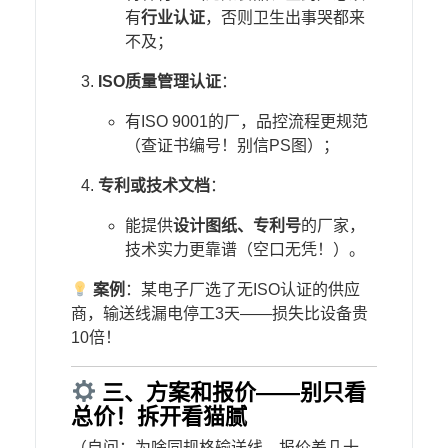
有​
​行业认证​
​，否则卫生出事哭都来
不及；
​ISO质量管理认证​
​：
有ISO 9001的厂，品控流程更规范
（查证书编号！别信PS图）；
​专利或技术文档​
​：
能提供​
​设计图纸、专利号​
​的厂家，
技术实力更靠谱（空口无凭！）。
​
​案例​
​：某电子厂选了无ISO认证的供应
商，输送线漏电停工3天——损失比设备贵
10倍！
三、方案和报价——别只看
总价！拆开看猫腻
（自问：为啥同规格输送线，报价差几十