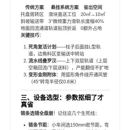
​传统方案​
​悬挂系统方案​
​省出空间​
托盘周转区
滑块直送工位
20㎡→10㎡
斜坡输送带
3°微倾重力滑轨
长度缩40%
地面回流通道
轨道贴顶折返
0额外占地
​关键技巧​
​：
​死角复活计划​
​——柱子后面挂L型轨
道，边角料区变输送中转站
​流水线叠罗汉​
​——上下双层轨道（上层
空箱回流/下层送料），产能翻倍不扩地
​变形金刚附体​
​：用弧形角件绕开通风管
（45°转弯半径仅0.8米）
三、设备选型：参数抠细了才
真省
​链条选错全盘崩​
​！记住这几个生死线：
​链条节距​
​：小车间选150mm密节距，弯