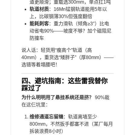
道更顺滑；重载选300mm，单点扛1吨
​轨道材质​
​：16Mn锰钢轨道能用5年以
上，比碳钢薄30%但强度翻倍
​能耗刺客​
​：重力滑轨（倾角≥3°）比电
动省电90%——坡度不够？加个磁阻尼
防撞车
说人话：轻货用“瘦高个”轨道（高
40mm），重货选“矮胖子”（厚80mm）——
选错等着塌腰吧！
四、避坑指南：这些雷我替你
踩过了
​为什么明明用了悬挂系统还是挤？​
​ 90%栽
在这仨坑里：
​维修通道忘留缝​
​：轨道离墙至少
800mm，不然扳手都塞不进（某厂每月
拆装浪费8小时）