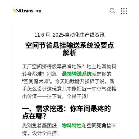
11 6 月, 2025
自动化生产线资讯
空间节省悬挂输送系统设要点
解析
工厂空间挤得像早高峰地铁？地上堆满物料
转身都难？别急！
悬挂输送系统
就是你的
“空间魔术师”。今天咱就掰开揉碎了说，新
手怎么设计这玩意儿才能把每一寸空气都榨
出价值——往下看，全是干货！
一、需求挖透：你车间最疼的
点在哪？
先别急着画图纸！​
物料特性
​和​
​空间死角​
​搞不
清，设计全白搭：