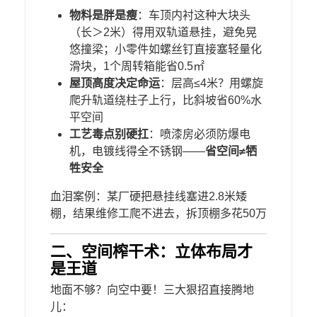
​物料是胖是瘦​
​：车顶内衬这种大块头
（长＞2米）得用双轨道悬挂，避免晃
悠撞梁；小零件如螺丝钉直接塞轻量化
滑块，1个周转箱能省0.5㎡
​屋顶高度决定命运​
​：层高≤4米？用螺旋
爬升轨道绕柱子上行，比斜坡省60%水
平空间
​工艺毒点别硬扛​
​：喷漆房必须防爆电
机，电镀线得全不锈钢——​
​省空间≠牺
牲安全​
血泪案例：某厂硬把悬挂线塞进2.8米矮
棚，结果维修工爬不进去，拆顶棚多花50万
二、空间榨干术：立体布局才
是王道
地面不够？向空中要！三大狠招直接腾地
儿：