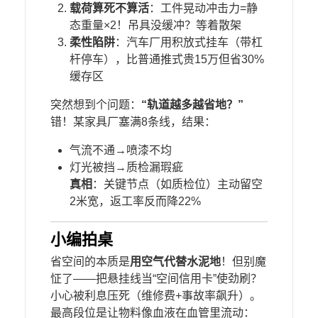
​载荷算死不算活​
​：工件晃动冲击力=静
态重量×2！吊具没缓冲？等着散架
​柔性陷阱​
​：汽车厂用积放式挂车（带杠
杆停车），比普通推式贵15万但省30%
缓存区
突然想到个问题：​
​“轨道越多越省地？”​
错！某家具厂塞满8条线，结果：
气流不通→喷漆不均
灯光被挡→质检漏瑕疵
​真相​
​：关键节点（如质检位）主动留空
2米宽，返工率反而降22%
小编拍桌
省空间的本质是​
​用空气代替水泥地​
​！但别魔
怔了——把悬挂线当“空间信用卡”使劲刷？
小心被利息压死（维修费+事故率飙升）。
最高段位是让物料像血液在血管里流动：