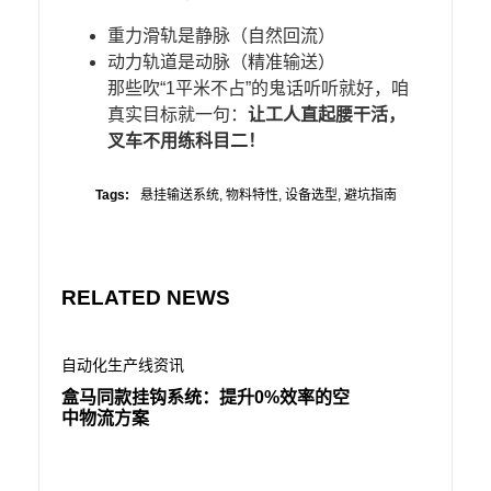
重力滑轨是静脉（自然回流）
动力轨道是动脉（精准输送）
那些吹“1平米不占”的鬼话听听就好，咱
真实目标就一句：​
​让工人直起腰干活，
叉车不用练科目二！​
Tags:
悬挂输送系统
,
物料特性
,
设备选型
,
避坑指南
RELATED NEWS
自动化生产线资讯
自动化生
盒马同款挂钩系统：提升0%效率的空
300
中物流方案
效率反升