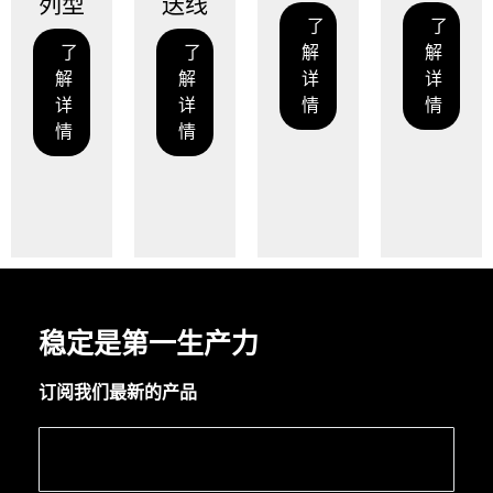
型
送线
了
了
解
了
了
解
解
详
解
详
详
情
详
情
情
情
稳定是第一生产力
订阅我们最新的产品