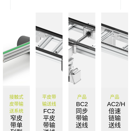
式
平皮带
产品
产品
护栏
BC2
AC2/H
输
输送线
统
FC2
同步
倍速
护
统
皮
平皮
带输
链输
系
单
带输
送线
送线