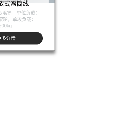
放式滚筒线
/滚筒，单位负载：
每组滚轮，单段负载：
500kg
更多详情