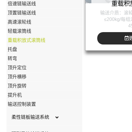
重载积
倍速链输送线
输送介质：滚轮
顶置链输送线
≤200kg/
高速滚轮线
4
轻载滚筒线
重载积放式滚筒线
托盘
转弯
顶升定位
顶升横移
顶升旋转
提升机
输送控制装置
柔性链板输送系统
护栏系统