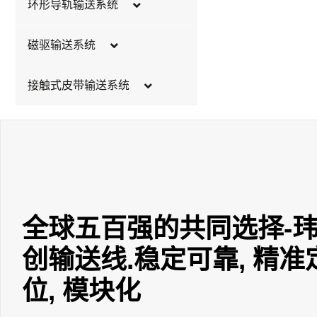
环形导轨输送系统
支撑系统
皮带式
输送段
磁驱输送系统
连杆式
链板类型
FVT1-小推力
链条式
驱动装置
接触式皮带输送系统
FVT2-大推力
宽皮带标准通用型
宽皮带内置电机型
宽皮带挡板定制型
宽皮带视觉背光型
窄皮带单列型
全球五百强的共同选择-
窄皮带双列型
创输送线.稳定可靠, 精准
位, 模块化