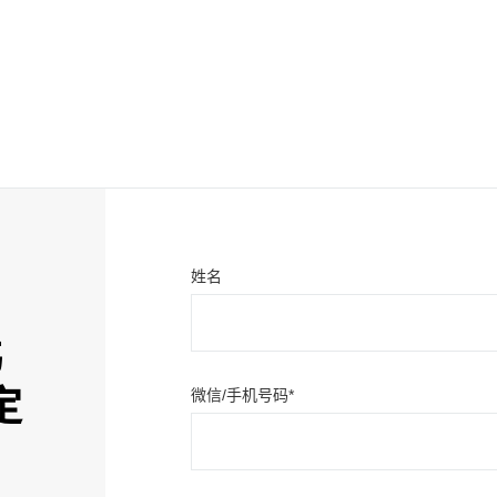
姓名
玮
定
微信/手机号码*