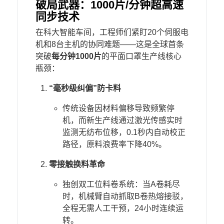
​破局武器：1000片/分钟超高速
同步技术​
在科大智能车间，工程师们紧盯20个伺服电
机和8台主机的协同难题——这是全球首条
突破​
​每分钟1000片​
​的平面口罩生产线核心
瓶颈：
​“毫秒级纠偏”防卡料​
传统设备因材料偏移导致频繁停
机，而新生产线通过激光传感实时
监测无纺布位移，0.1秒内自动校正
路径，原料浪费率下降40%。
​零接触换料革命​
独创双工位料卷系统：当A卷耗尽
时，机械臂自动抓取B卷热熔接驳，
全程无需人工干预，24小时连续运
转。