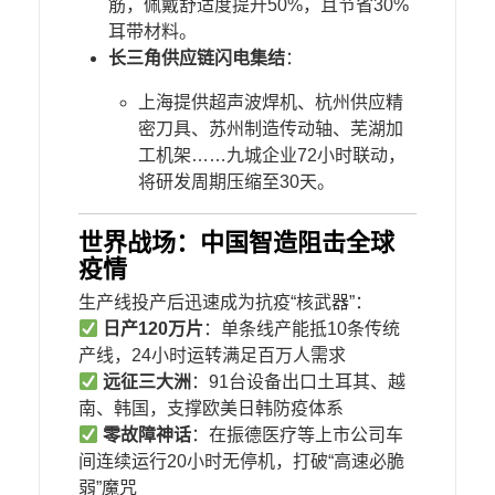
筋，佩戴舒适度提升50%，且节省30%
耳带材料。
​长三角供应链闪电集结​
​：
上海提供超声波焊机、杭州供应精
密刀具、苏州制造传动轴、芜湖加
工机架……九城企业72小时联动，
将研发周期压缩至30天。
​世界战场：中国智造阻击全球
疫情​
生产线投产后迅速成为抗疫“核武器”：
​
​日产120万片​
​：单条线产能抵10条传统
产线，24小时运转满足百万人需求
​
​远征三大洲​
​：91台设备出口土耳其、越
南、韩国，支撑欧美日韩防疫体系
​
​零故障神话​
​：在振德医疗等上市公司车
间连续运行20小时无停机，打破“高速必脆
弱”魔咒