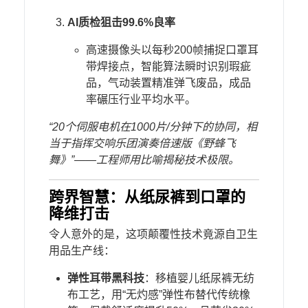
​AI质检狙击99.6%良率​
高速摄像头以每秒200帧捕捉口罩耳
带焊接点，智能算法瞬时识别瑕疵
品，气动装置精准弹飞废品，成品
率碾压行业平均水平。
“20个伺服电机在1000片/分钟下的协同，相
当于指挥交响乐团演奏倍速版《
野蜂飞
舞
》”——工程师用比喻揭秘技术极限。
​跨界智慧：从纸尿裤到口罩的
降维打击​
令人意外的是，这项颠覆性技术竟源自卫生
用品生产线：
​弹性耳带黑科技​
​：移植婴儿纸尿裤无纺
布工艺，用“无灼感”弹性布替代传统橡