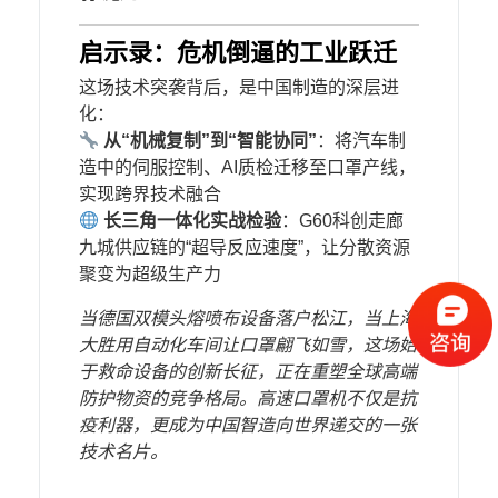
​启示录：危机倒逼的工业跃迁​
这场技术突袭背后，是中国制造的深层进
化：
​
​从“机械复制”到“智能协同”​
​：将汽车制
造中的伺服控制、AI质检迁移至口罩产线，
实现跨界技术融合
​
​长三角一体化实战检验​
​：G60科创走廊
九城供应链的“超导反应速度”，让分散资源
聚变为超级生产力
当德国双模头熔喷布设备落户松江，当上海
大胜用自动化车间让口罩翩飞如雪，这场始
于救命设备的创新长征，正在重塑全球高端
防护物资的竞争格局。高速口罩机不仅是抗
疫利器，更成为中国智造向世界递交的一张
技术名片。