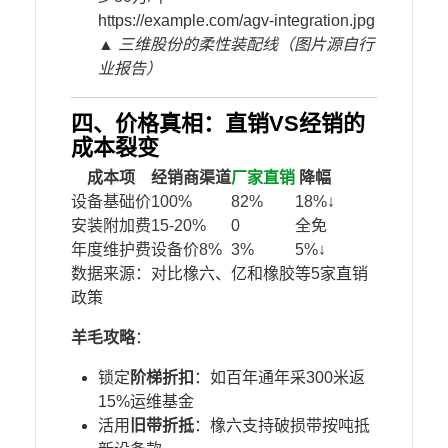
https://example.com/agv-integration.jpg
▲ 三维股份的柔性装配线（图片源自行
业报告）
四、价格真相：直销VS经销的
成本裂变
成本项
经销商渠道
厂家直销
降幅
设备基础价
100%
82%
18%↓
安装附加费
15-20%
0
全免
年度维护费
设备价8%
3%
5%↓
数据来源：对比橡六、亿和橡胶等5家直销
政策
​羊毛攻略​
​：
锁定​
​阶梯折扣​
​：如百年通年采300米返
15%运维基金
活用​
​旧带折抵​
​：橡六支持破损带按吨抵