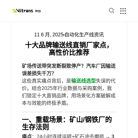
11 6 月, 2025
自动化生产线资讯
十大品牌输送线直销厂家点，
高性价比推荐
​矿场传送带突发断裂致停产？汽车厂因输送
误差损失千万？​
这些真实痛点背后，是
输送线选型
失误的代
价。结合2025年行业数据与采购案例，我
们锁定十大直销品牌，用场景化方案破解成
本与效能的终极矛盾。
一、重载场景：矿山/钢铁厂的
生存法则
​痛点​
​：24小时连续运转+矿石冲击磨损 → ​
​3