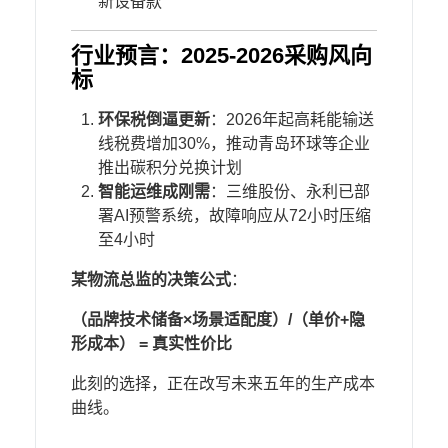
新设备款
行业预言：2025-2026采购风向
标
​环保税倒逼更新​
​：2026年起高耗能输送
线税费增加30%，推动青岛环球等企业
推出碳积分兑换计划
​智能运维成刚需​
​：三维股份、永利已部
署AI预警系统，故障响应从72小时压缩
至4小时
​某物流总监的决策公式​
​：
​（品牌技术储备×场景适配度）/（单价+隐
形成本） = 真实性价比​
此刻的选择，正在改写未来五年的生产成本
曲线。