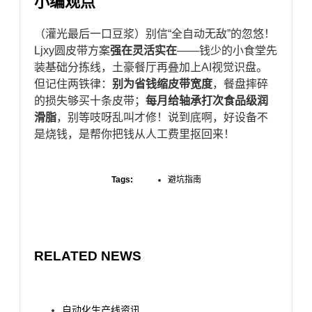
小编观点
（灌光最后一口豆浆）别信“全自动无敌”的忽悠！
Ljxy圆皮带方案​
​强在灵活实在​
​——钱少的小食堂先
装基础分拣线，土豪餐厅再叠加上AI视觉识盘。
但记住两铁律：​
​别为省钱缩皮带宽度​
​，餐盘摔碎
的损失够买十条皮带；​
​每月给轴承打次食品级润
滑脂​
​，别等吱呀乱叫才修！说到底啊，好设备不
是烧钱，是帮你把钱从人工费里抠回来！
Tags:
避坑指南
RELATED NEWS
自动化生产线资讯