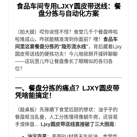
食品车间专用LJXY圆皮带送线：餐
盘分拣与自动化方案
（拍大腿）哎你说怪不怪？食堂几千个餐盘哗啦
啦堆成山，咋就能精准滑到你面前？嘿！​
​食品车
间里这套餐盘分拣的“隐形流水线”​
​，背后藏着Ljxy
圆皮带送线的硬核功夫！今儿咱就掰开揉碎聊聊
——这玩意儿咋让餐盘像长了眼睛似的各归各
位？
一、餐盘分拣的痛点？LJXY圆皮带
凭啥能搞定！
（敲桌板）先琢磨下食堂后厨的惨状：油乎乎的
餐盘哐当乱叠，人工分拣慢得像蜗牛爬，还容易
手滑摔盘… ​
​Ljxy圆皮带送线直接破了三大困局​
​：
​油污克星​
​：表面PU材质天生抗油，食堂炸