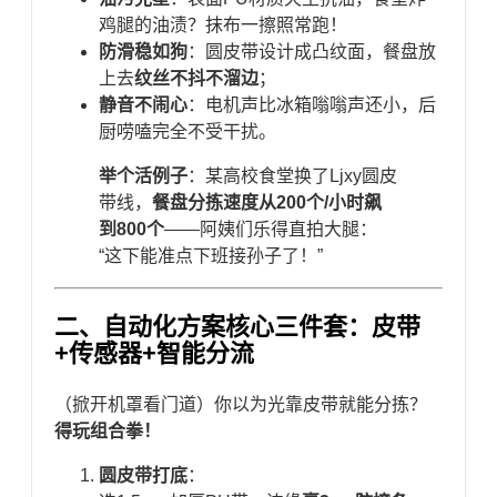
鸡腿的油渍？抹布一擦照常跑！
​防滑稳如狗​
​：圆皮带设计成凸纹面，餐盘放
上去​
​纹丝不抖不溜边​
​；
​静音不闹心​
​：电机声比冰箱嗡嗡声还小，后
厨唠嗑完全不受干扰。
​举个活例子​
​：某高校食堂换了Ljxy圆皮
带线，​
​餐盘分拣速度从200个/小时飙
到800个​
​——阿姨们乐得直拍大腿：
“这下能准点下班接孙子了！”
二、自动化方案核心三件套：皮带
+传感器+智能分流
（掀开机罩看门道）你以为光靠皮带就能分拣？​
得玩组合拳！​
​圆皮带打底​
​：