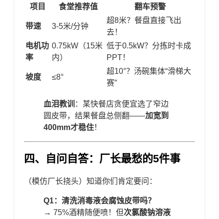
​项目​
​食堂推荐值​
​翻车预警​
超8米？餐盘直接飞出
​带速​
3-5米/分钟
去！
​电机功
0.75kW（15米
低于0.5kW？分拣时卡成
率​
内）
PPT！
超10°？汤碗集体“滑梯大
​坡度​
≤8°
赛”
​血泪教训​
​：某快餐店贪便宜选了窄边
圆皮带，结果餐盘总侧翻——​
​加宽到
400mm才稳住​
​！
四、自问自答：厂长最愁的5件事
（模仿厂长挠头）知道你们肯定要问：
​Q1：清洗消毒液会腐蚀皮带吗？​
→ 75%酒精随便喷！但​
​次氯酸钠溶液