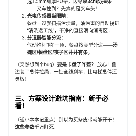
选1.5mm加厚PU带，边缘​
​裹3cm防撞条​
——叉车撞到？先瘪的是叉车头！
​光电传感器当眼睛​
​：
餐盘一过就扫描污渍量，油污重的自动拐进
“清洗返工线”，干净的直接滑向消毒区；
​分道器智能分流​
​：
气动推杆“啪”一顶，餐盘按类型分道——​
​汤
碗区/餐盘区/筷子区井井有条​
​。
（突然想到个bug）​
​要是卡盘了咋整？​
​ 放心！侧
边装了急停拉绳，一扯全线刹车，比电梯急停还
灵敏！
三、方案设计避坑指南：新手必
看！
（递小本本记重点）别以为买条皮带就能开干！​
这些参数千万盯死​
​：