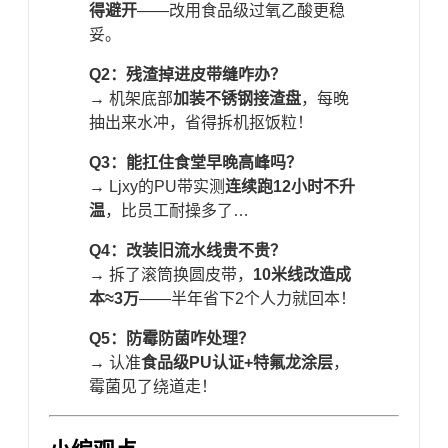
得避开​
​——改用食品级过氧乙酸更稳
妥。
​Q2：残渣掉进皮带缝咋办？​
→ 机架底部​
​加装不锈钢接渣盘​
​，每晚
抽出来水冲，省得拆机抠饭粒！
​Q3：能扛住食堂早晚高峰吗？​
→ Ljxy的PU带实测​
​连续跑12小时不升
温​
​，比员工耐操多了…
​Q4：改装旧流水线贵不贵？​
→ 拆了滚筒换圆皮带，​
​10米线改造成
本≈3万​
​——半年省下2个人力就回本！
​Q5：防霉防菌咋处理？​
→ 认准​
​食品级PU认证+特氟龙涂层​
​，
霉菌见了绕道走！