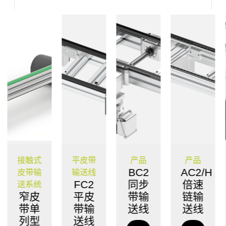
平皮带
产品
产品
护栏系
BC2
AC2/H
输送线
统
FC2
同步
倍速
护栏
平皮
带输
链输
系统
带输
送线
送线
了
送线