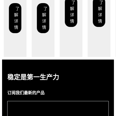
了
了
解
了
解
解
详
解
详
详
情
详
情
情
情
稳定是第一生产力
订阅我们最新的产品