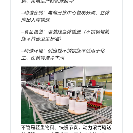
运、家电生产线积放缓冲
–
‌物流仓储‌：电商分拣中心包裹分流、立体
库出入库输送
–
‌食品包装‌：灌装线瓶体输送（不锈钢辊筒
版本符合卫生标准）
–
‌特殊环境‌：耐腐蚀不锈钢版本适用于化
工、医药等洁净车间
不管是轻重物料、快慢节奏，
动力滚筒输送