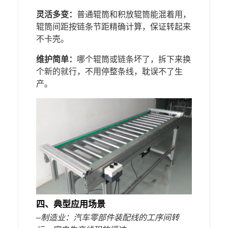
灵活多变：
普通辊筒和积放辊筒能混着用，
辊筒间距按链条节距精确计算，保证转起来
不卡壳。
维护简单
：
哪个辊筒或链条坏了，拆下来换
个新的就行，不用停整条线，耽误不了生
产。
四
、典型应用场景‌
–
‌制造业‌：汽车零部件装配线的工序间转