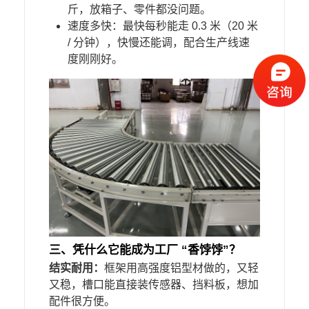
斤，放箱子、零件都没问题。​
速度多快：最快每秒能走 0.3 米（20 米
/ 分钟），快慢还能调，配合生产线速
度刚刚好。
三、
凭什么
它能成为
工厂 “香饽饽”？​
结实耐用：
框架用高强度铝型材做的，又轻
又稳，槽口能直接装传感器、挡料板，想加
配件很方便。​