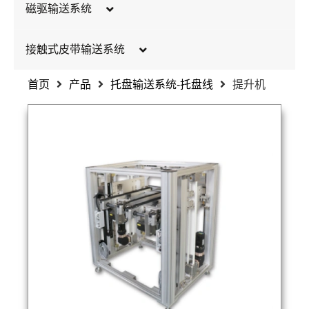
输送段
磁驱输送系统
连杆式
链板类型
FVT1-小推力
链条式
接触式皮带输送系统
驱动装置
FVT2-大推力
宽皮带标准通用型
首页
产品
托盘输送系统-托盘线
提升机
宽皮带内置电机型
宽皮带挡板定制型
宽皮带视觉背光型
窄皮带单列型
窄皮带双列型