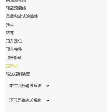
轻载滚筒线
重载积放式滚筒线
托盘
转弯
顶升定位
顶升横移
顶升旋转
提升机
输送控制装置
柔性链板输送系统
护栏系统
环形导轨输送系统
支撑系统
皮带式